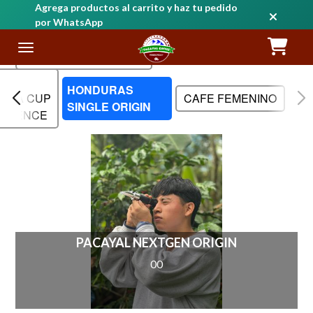
Agrega productos al carrito y haz tu pedido
por WhatsApp
Precio: Alto a bajo
 LA
HONDURAS
LDA CUP
CAFE FEMENINO
SINGLE ORIGIN
ELLENCE
PACAYAL NEXTGEN ORIGIN
00